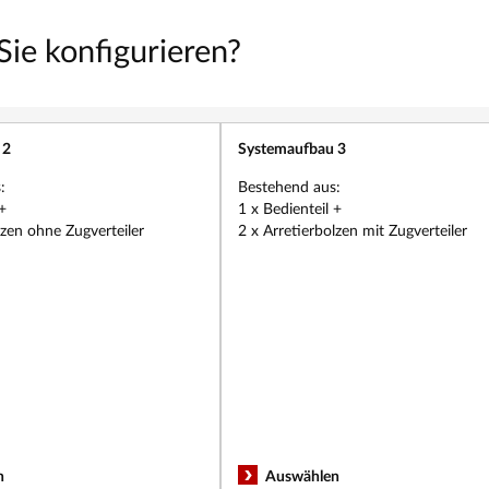
ie konfigurieren?
 2
Systemaufbau 3
Neu
:
Bestehend aus:
+
1 x Bedienteil +
lzen ohne Zugverteiler
2 x Arretierbolzen mit Zugverteiler
n
Auswählen