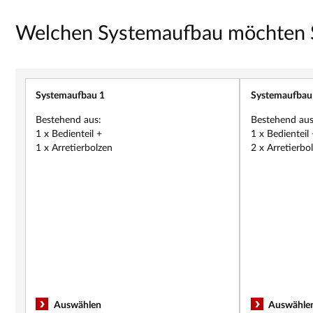
Welchen Systemaufbau möchten S
Systemaufbau 1
Systemaufbau
Neu
Neu
Bestehend aus:
Bestehend aus
1 x Bedienteil +
1 x Bedienteil 
1 x Arretierbolzen
2 x Arretierbo
Auswählen
Auswähle